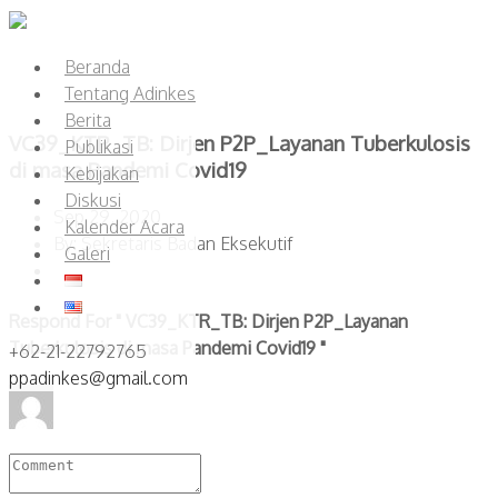
Beranda
Tentang Adinkes
Berita
VC39_KTR_TB: Dirjen P2P_Layanan Tuberkulosis
Publikasi
di masa Pandemi Covid19
Kebijakan
Diskusi
Sep 29, 2020
Kalender Acara
By: Sekretaris Badan Eksekutif
Galeri
Respond For " VC39_KTR_TB: Dirjen P2P_Layanan
Tuberkulosis di masa Pandemi Covid19 "
+62-21-22792765
ppadinkes@gmail.com