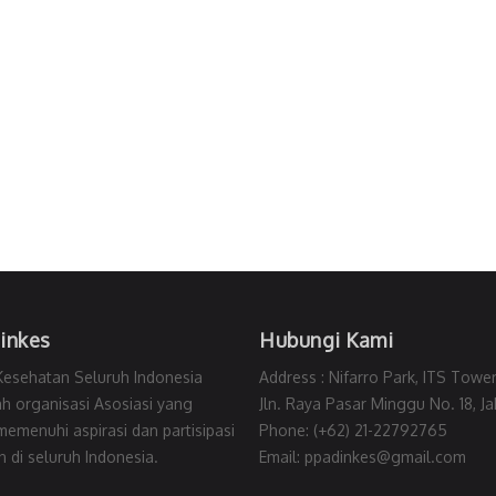
inkes
Hubungi Kami
Kesehatan Seluruh Indonesia
Address : Nifarro Park, ITS Tower
h organisasi Asosiasi yang
Jln. Raya Pasar Minggu No. 18, J
 memenuhi aspirasi dan partisipasi
Phone: (+62) 21-22792765
 di seluruh Indonesia.
Email: ppadinkes@gmail.com