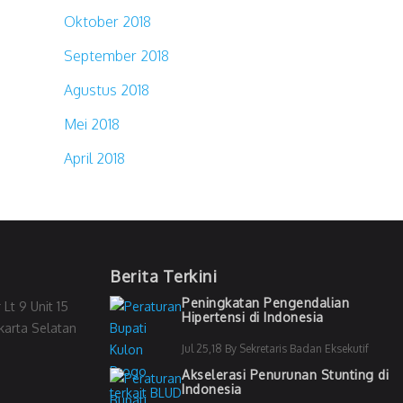
Oktober 2018
September 2018
Agustus 2018
Mei 2018
April 2018
Berita Terkini
Peningkatan Pengendalian
 Lt 9 Unit 15
Hipertensi di Indonesia
akarta Selatan
Jul 25,18 By Sekretaris Badan Eksekutif
Akselerasi Penurunan Stunting di
Indonesia