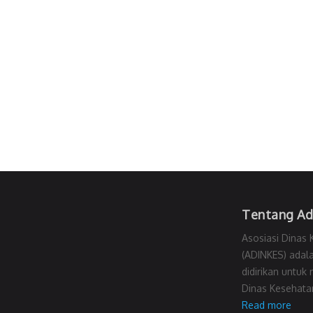
Tentang Ad
Asosiasi Dinas 
(ADINKES) adala
didirikan untuk
Dinas Kesehatan
Read more