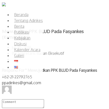
Beranda
Tentang Adinkes
Berita
Mewujudkan PPK BLUD Pada Fasyankes
Publikasi
(Kemendagri)
Kebijakan
Diskusi
Jul 25, 2018
Kalender Acara
By: Sekretaris Badan Eksekutif
Galeri
Respond For " Mewujudkan PPK BLUD Pada Fasyankes
(Kemendagri) "
+62-21-22792765
ppadinkes@gmail.com