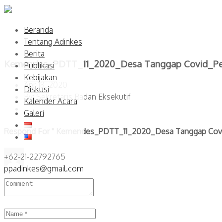
Beranda
Tentang Adinkes
Berita
Kemendes_PDTT_11_2020_Desa Tanggap Covid_Pen
Publikasi
Kebijakan
Apr 18, 2020
Diskusi
By: Sekretaris Badan Eksekutif
Kalender Acara
Galeri
Respond For " Kemendes_PDTT_11_2020_Desa Tanggap Covid
+62-21-22792765
ppadinkes@gmail.com