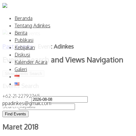
Beranda
Tentang Adinkes
Berita
Publikasi
Past Events
› Event Adinkes
Kebijakan
Diskusi
Events Search and Views Navigation
Kalender Acara
Galeri
Show Events Search
Events Search
+62-21-22792765
Events From
ppadinkes@gmail.com
Search
Maret 2018